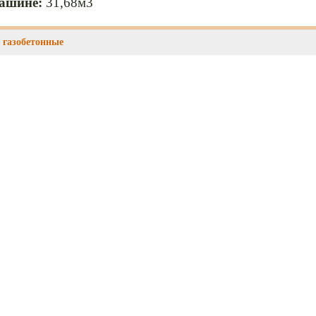
машине:
31,68м3
 газобетонные