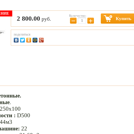
ЕНИЕ
Количество:
2 800.00
руб.
Купить
−
+
поделиться
етонные.
чные
.
250х100
ости :
D500
44м3
машине:
22