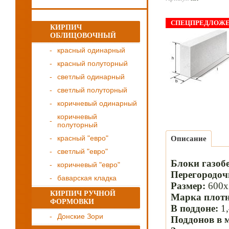
СПЕЦПРЕДЛОЖ
КИРПИЧ
ОБЛИЦОВОЧНЫЙ
красный одинарный
красный полуторный
светлый одинарный
светлый полуторный
коричневый одинарный
коричневый
полуторный
красный "евро"
Описание
светлый "евро"
Блоки газоб
коричневый "евро"
Перегородо
баварская кладка
Размер:
600х
КИРПИЧ РУЧНОЙ
Марка плотн
ФОРМОВКИ
В поддоне:
1,
Донские Зори
Поддонов в 