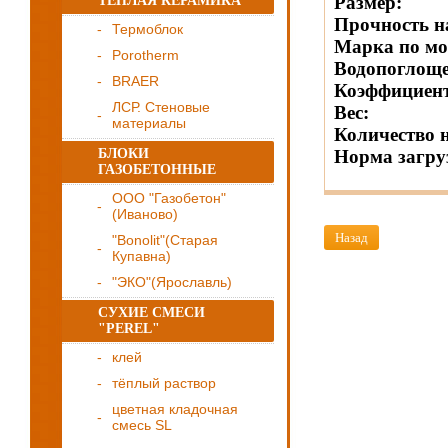
Размер:
ТЁПЛАЯ КЕРАМИКА
Прочность н
Термоблок
Марка по мо
Porotherm
Водопоглоще
BRAER
Коэффициент
ЛСР. Стеновые
Вес:
материалы
Количество н
БЛОКИ
Норма загру
ГАЗОБЕТОННЫЕ
ООО "Газобетон"
(Иваново)
Назад
"Bonolit"(Старая
Купавна)
"ЭКО"(Ярославль)
СУХИЕ СМЕСИ
"PEREL"
клей
тёплый раствор
цветная кладочная
смесь SL