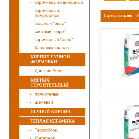
коричневый одинарный
коричневый
полуторный
Сортировать по:
Н
красный "евро"
светлый "евро"
коричневый "евро"
баварская кладка
КИРПИЧ РУЧНОЙ
ФОРМОВКИ
Донские Зори
КИРПИЧ
СТРОИТЕЛЬНЫЙ
полнотелый
щелевой
ПЕЧНОЙ КИРПИЧ.
ТЁПЛАЯ КЕРАМИКА
Термоблок
Porotherm